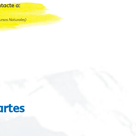
tacte a:
ursos Naturales)
artes