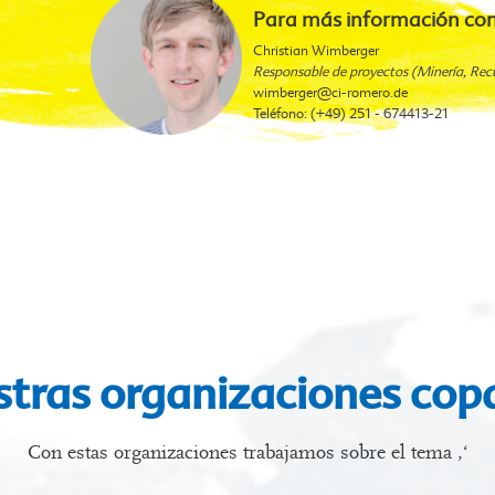
Para más información con
Christian Wimberger
Responsable de proyectos (Minería, Rec
wimberger
@ci-romero.de
Teléfono: (+49) 251 - 674413-21
tras organizaciones cop
Con estas organizaciones trabajamos sobre el tema ‚‘