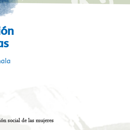
ión
as
mala
ión social de las mujeres