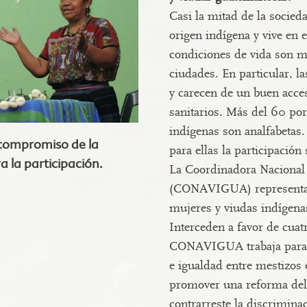
Casi la mitad de la socied
origen indígena y vive en e
condiciones de vida son m
ciudades. En particular, l
y carecen de un buen acces
sanitarios. Más del 60 por
indígenas son analfabetas.
 compromiso de la
para ellas la participación 
la participación.
La Coordinadora Nacional
(CONAVIGUA) representa l
mujeres y viudas indígena
Interceden a favor de cuat
CONAVIGUA trabaja para l
e igualdad entre mestizos 
promover una reforma del
contrarreste la discriminac