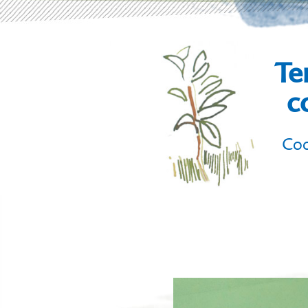
Te
c
Coo