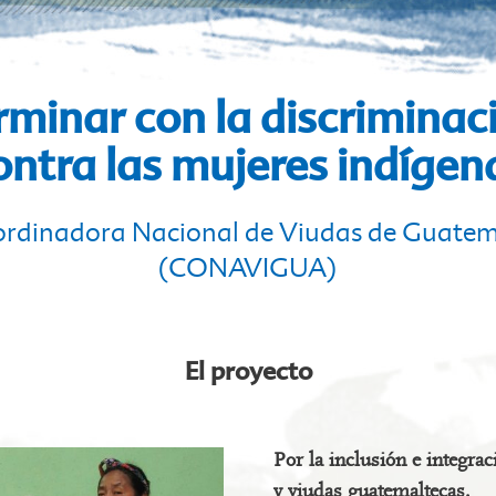
rminar con la discriminac
ontra las mujeres indígen
rdinadora Nacional de Viudas de Guate
(CONAVIGUA)
El proyecto
Por la inclusión e integrac
y viudas guatemaltecas.