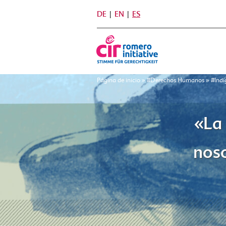
DE
EN
ES
Página de inicio
»
#Derechos Humanos
»
#Indí
«La 
noso