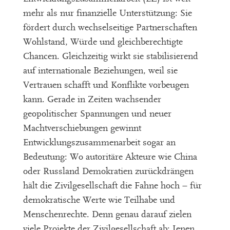
mehr als nur finanzielle Unter
stützung: Sie
fördert durch wechselseitige Partnerschaften
Wohlstand, Würde und gleichberechtigte
Chancen
.
Gleichzeitig wirkt sie stabilisierend
auf internationale Beziehungen
, weil sie
Vertrauen schafft und Konflikte
vo
r
beugen
kann. Gerade in
Zeiten wachsender
geopolitischer Spannungen und neuer
Machtverschiebungen gewinnt
Entwicklungszusammenarbeit sogar an
Bedeutung: Wo
autoritäre Akteure wie China
oder Russland
Demokratien
zurückdrängen
hält die Zivilgesellschaft die Fahne hoch – für
demokratische Werte wie
Teilhabe und
Mensc
henrechte.
Denn genau darauf zielen
viele Projekte der Zivilgesellschaft ab: J
enen