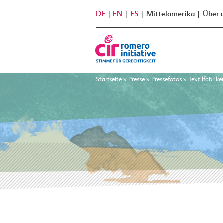
DE
EN
ES
Mittelamerika
Über 
Startseite
»
Presse
»
Pressefotos
»
Textilfabrike