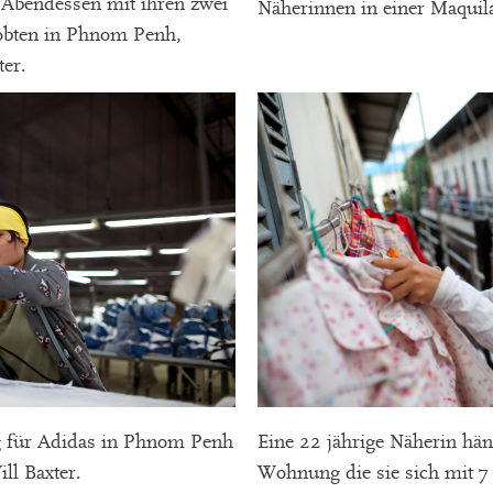
t Abendessen mit ihren zwei
Näherinnen in einer Maquila
obten in Phnom Penh,
er.
g für Adidas in Phnom Penh
Eine 22 jährige Näherin hä
ll Baxter.
Wohnung die sie sich mit 7 