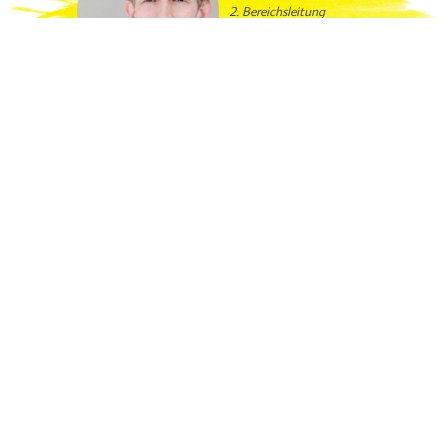
2. Bereichsleitung
Inland/Kampagnen
Referent für Guatemala und
Unternehmensverantwortung
wimberger
@ci-romero.de
Telefon: 0251 - 674413-21
Mit uns verbinden
Kontakt
Christliche Initiative Romero e.V. (CIR)
Schillerstraße 44a
D-48155 Münster
E-Mail:
cir@ci-romero.de
Telefon
+49 (0) 251 / 67 44 13 - 0