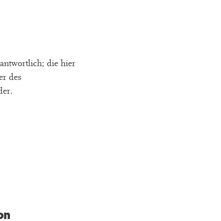
antwortlich; die hier
er des
der.
on