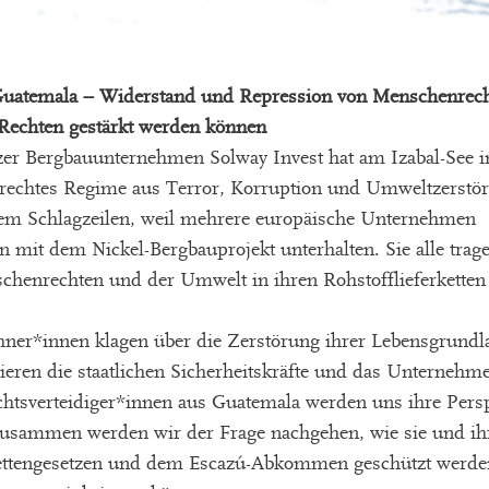
 Guatemala – Widerstand und Repression von Menschenrech
 Rechten gestärkt werden können
zer Bergbauunternehmen Solway Invest hat am Izabal-See 
rechtes Regime aus Terror, Korruption und Umweltzerstöru
zem Schlagzeilen, weil mehrere europäische Unternehmen
 mit dem Nickel-Bergbauprojekt unterhalten. Sie alle trag
henrechten und der Umwelt in ihren Rohstofflieferketten 
ner*innen klagen über die Zerstörung ihrer Lebensgrundl
gieren die staatlichen Sicherheitskräfte und das Unternehm
htsverteidiger*innen aus Guatemala werden uns ihre Persp
 Zusammen werden wir der Frage nachgehen, wie sie und ih
ettengesetzen und dem Escazú-Abkommen geschützt werde