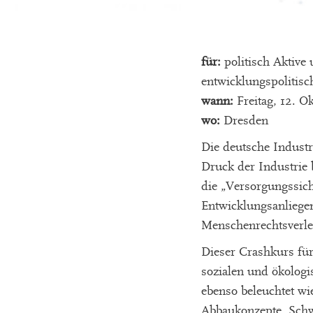
für:
politisch Aktive
entwicklungspolitis
wann:
Freitag, 12. O
wo:
Dresden
Die deutsche Industr
Druck der Industrie
die „Versorgungssic
Entwicklungsanliegen
Menschenrechtsverl
Dieser Crashkurs für
sozialen und ökologi
ebenso beleuchtet wi
Abbaukonzepte. Schwe