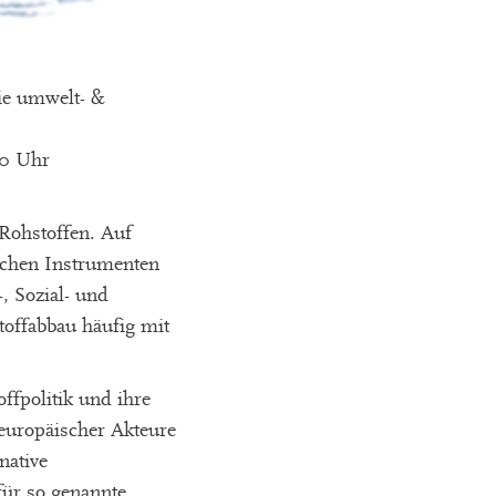
wie umwelt- &
00 Uhr
 Rohstoffen. Auf
schen Instrumenten
, Sozial- und
toffabbau häufig mit
ffpolitik und ihre
europäischer Akteure
native
für so genannte