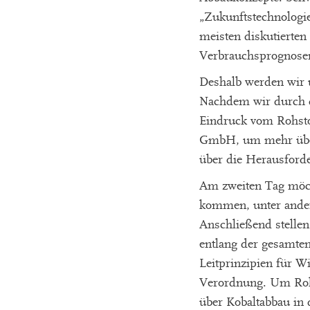
„Zukunftstechnologie
meisten diskutierten
Verbrauchsprognosen
Deshalb werden wir 
Nachdem wir durch d
Eindruck vom Rohsto
GmbH, um mehr über 
über die Herausford
Am zweiten Tag möch
kommen, unter ander
Anschließend stellen
entlang der gesamten
Leitprinzipien für W
Verordnung. Um Rohst
über Kobaltabbau in