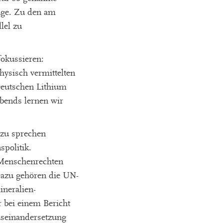
euge. Zu den am
lel zu
okussieren:
ysisch vermittelten
Deutschen Lithium
bends lernen wir
 zu sprechen
politik.
n Menschenrechten
Dazu gehören die UN-
ineralien-
 bei einem Bericht
useinandersetzung