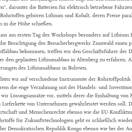
n“, darunter die Batterien für elektrisch betriebene Fahrz
 Rohstoffen gehören Lithium und Kobalt, deren Preise paral
 in die Höhe schießen.
uns am ersten Tag des Workshops besonders auf Lithium f
ie Besichtigung des Besucherbergwerks Zinnwald einen ph
ffabbau bekommen, treffen wir den Geschäftsführer der 
den geplanten Lithiumabbau in Altenberg zu erfahren. A
erungen des Lithiumabbaus in Bolivien.
ten wir auf verschiedene Instrumente der Rohstoffpolitik
em die enge Verzahnung mit der Handels- und Investitions
 wir Lösungsansätze vor, mittels derer die Einhaltung vo
 Lieferkette von Unternehmen gewährleistet werden soll. 
irtschaft und Menschenrechte ebenso wie die EU-Konfliktm
offe für Zukunftstechnologien geht es schließlich wieder
 der Demokratischen Republik Kongo ebenso wie bei der A