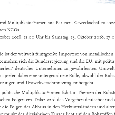
 und Multiplikator*innen aus Parteien, Gewerkschaften so
chen NGOs
ktober 2018, 11.00 Uhr bis Samstag, 13. Oktober 2018, 17.
ie ist der weltweit fünftgrößte Importeur von metallischen
 bemühen sich die Bundesregierung und die EU, mit politi
herheit“ deutscher Unternehmen zu gewährleisten. Umwelt-
 spielen dabei eine untergeordnete Rolle, obwohl der Rohs
etzungen und Umweltverschmutzung einhergeht.
 politische Multiplikator*innen führt in Themen der Rohsto
schen Folgen ein. Dabei wird das Vorgehen deutscher und 
e die Folgen des Abbaus in den Herkunftsländern und alter
rpunkt des diesjährigen Kurses liegt auf den Rohstoffen 