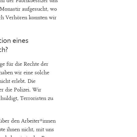
l der Fabrikbesitzer uns
 Monastir aufgesucht, wo
ch Verhören konnten wir
tion eines
ch?
e für die Rechte der
haben wir eine solche
icht erlebt. Die
er die Polizei. Wir
huldigt, Terroristen zu
über den Arbeiter*innen
bte ihnen nicht, mit uns