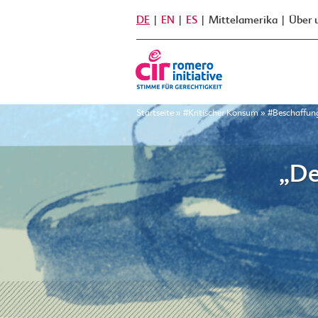
DE
EN
ES
Mittelamerika
Über 
Startseite
»
#Kritischer Konsum
»
#Beschaffun
„De