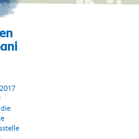
hen
mani
 2017
r
 die
te
stelle
n