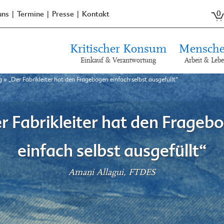
0
uns
Termine
Presse
Kontakt
Kritischer Konsum
Mensche
Einkauf & Verantwortung
Arbeit & Leb
g
»
„Der Fabrikleiter hat den Fragebogen einfach selbst ausgefüllt“
r Fabrikleiter hat den Frageb
einfach selbst ausgefüllt“
Amani Allagui, FTDES