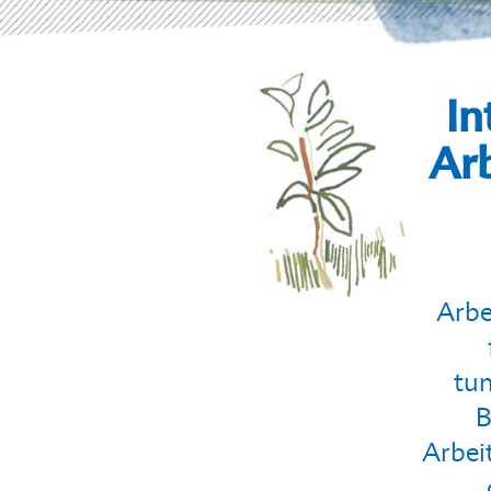
In
Arb
Arbe
tun
B
Arbei