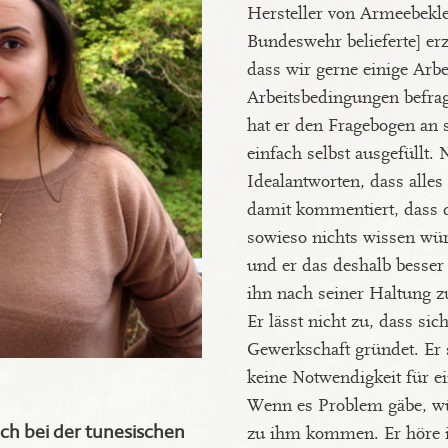
Hersteller von Armeebekle
Bundeswehr belieferte] erz
dass wir gerne einige Arbe
Arbeitsbedingungen befra
hat er den Fragebogen an
einfach selbst ausgefüllt. 
Idealantworten, dass alles
damit kommentiert, dass d
sowieso nichts wissen wür
und er das deshalb besser
ihn nach seiner Haltung z
Er lässt nicht zu, dass sic
Gewerkschaft gründet. Er 
keine Notwendigkeit für e
Wenn es Problem gäbe, wü
ich bei der tunesischen
zu ihm kommen. Er höre i