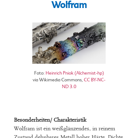
Wolfram
Foto:
Heinrich Pniok (Alchemist-hp)
via Wikimedia Commons,
CC BY-NC-
ND 3.0
Besonderheiten/ Charakteristik
Wolfram ist ein weißglänzendes, in reinem
Zustand dehnbares Metall hoher Härte, Dichte