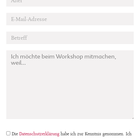
Bitte
Bitte
Die
Datenschutzerklärung
habe ich zur Kenntnis genommen. Ich
lasse
lasse