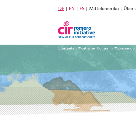
DE
EN
ES
Mittelamerika
Über 
Startseite
»
#Kritischer Konsum
»
#Spielzeug