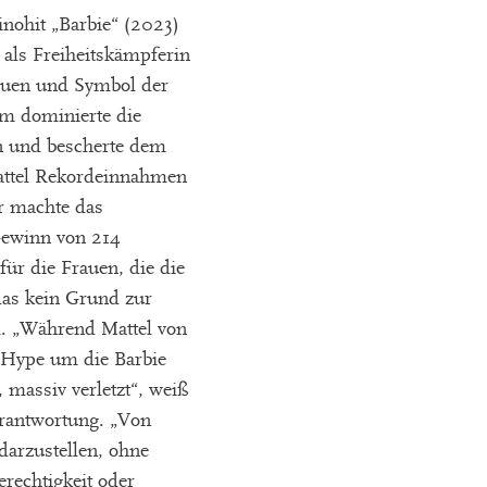
inohit „Barbie“ (2023)
e als Freiheitskämpferin
rauen und Symbol der
lm dominierte die
n und bescherte dem
Mattel Rekordeinnahmen
hr machte das
ewinn von 214
für die Frauen, die die
 das kein Grund zur
l. „Während Mattel von
 Hype um die Barbie
, massiv verletzt“, weiß
rantwortung. „Von
darzustellen, ohne
rechtigkeit oder