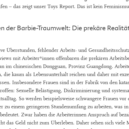
fen – das zeigt unser Toys Report. Das ist kein Feminismus
en der Barbie-Traumwelt: Die prekäre Realitä
ive Überstunden, fehlender Arbeits- und Gesundheitsschutz
views mit Arbeiter*innen offenbaren die prekären Arbeitsb
an im chinesischen Dongguan, Provinz Guangdong. Arbeite
n, die kaum als Lebensunterhalt reichen und daher mit ex
sen. Insbesondere Frauen sind in der Fabrik von den kata
roffen: Sexuelle Belästigung, Diskriminierung und systema
salltag. So werden beispielsweise schwangere Frauen vor d
der zu einem geringeren Stundenumfang zu arbeiten, was in 
 bedeutet. Zwar haben die Arbeiterinnen Anspruch auf beza
eicht das Geld nicht zum Überleben. Daher sehen sich viele