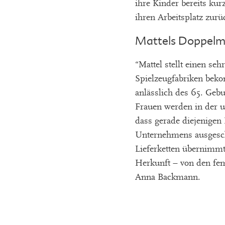
ihre Kinder bereits ku
ihren Arbeitsplatz zur
Mattels Doppelmo
“Mattel stellt einen se
Spielzeugfabriken beko
anlässlich des 65. Gebu
Frauen werden in der un
dass gerade diejenigen 
Unternehmens ausgeschl
Lieferketten übernimmt 
Herkunft – von den fem
Anna Backmann.