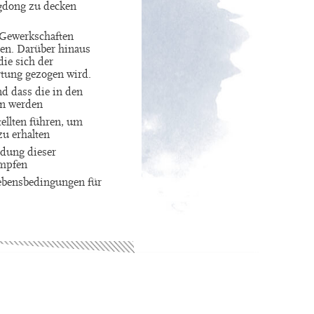
gdong zu decken
r Gewerkschaften
en. Darüber hinaus
die sich der
rtung gezogen wird.
nd dass die in den
en werden
ellten führen, um
u erhalten
ndung dieser
impfen
ebensbedingungen für