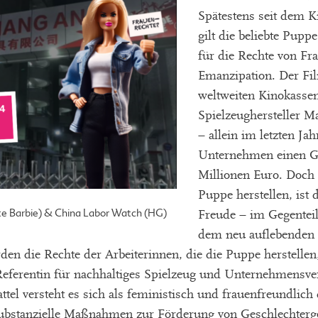
Spätestens seit dem K
gilt die beliebte Pupp
für die Rechte von F
Emanzipation. Der Fi
weltweiten Kinokasse
Spielzeughersteller 
– allein im letzten Ja
Unternehmen einen G
Millionen Euro. Doch 
Puppe herstellen, ist
erte Barbie) & China Labor Watch (HG)
Freude – im Gegentei
dem neu auflebenden
erden die Rechte der Arbeiterinnen, die die Puppe herstellen
ferentin für nachhaltiges Spielzeug und Unternehmensve
el versteht es sich als feministisch und frauenfreundlich 
substanzielle Maßnahmen zur Förderung von Geschlechterge