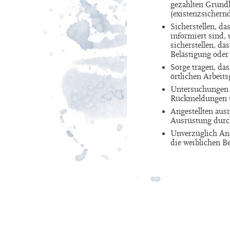
gezahlten Grund
(existenzsichern
Sicherstellen, d
informiert sind
sicherstellen, da
Belästigung oder
Sorge tragen, das
örtlichen Arbeit
Untersuchungen i
Rückmeldungen ü
Angestellten aus
Ausrüstung durch
Unverzüglich Änd
die weiblichen Be