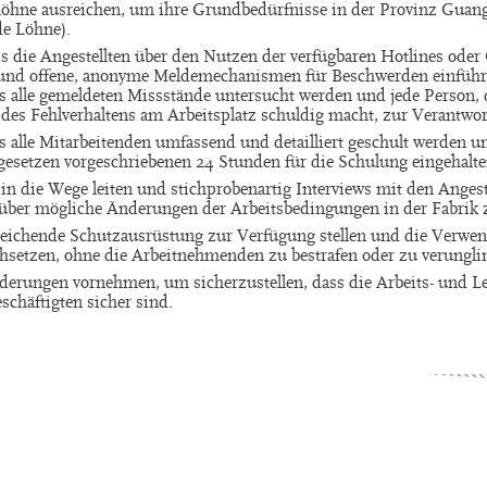
löhne ausreichen, um ihre Grundbedürfnisse in der Provinz Guan
de Löhne).
ass die Angestellten über den Nutzen der verfügbaren Hotlines ode
, und offene, anonyme Meldemechanismen für Beschwerden einführ
ss alle gemeldeten Missstände untersucht werden und jede Person, 
 des Fehlverhaltens am Arbeitsplatz schuldig macht, zur Verantwo
s alle Mitarbeitenden umfassend und detailliert geschult werden u
sgesetzen vorgeschriebenen 24 Stunden für die Schulung eingehalt
n die Wege leiten und stichprobenartig Interviews mit den Angest
ber mögliche Änderungen der Arbeitsbedingungen in der Fabrik z
reichende Schutzausrüstung zur Verfügung stellen und die Verwe
setzen, ohne die Arbeitnehmenden zu bestrafen oder zu verungl
erungen vornehmen, um sicherzustellen, dass die Arbeits- und L
schäftigten sicher sind.