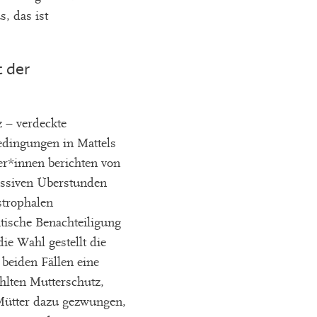
, das ist
t der
 – verdeckte
edingungen in Mattels
r*innen berichten von
zessiven Überstunden
strophalen
tische Benachteiligung
ie Wahl gestellt die
beiden Fällen eine
hlten Mutterschutz,
 Mütter dazu gezwungen,