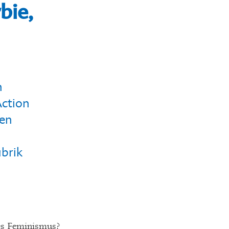
bie,
n
ction
den
abrik
des Feminismus?