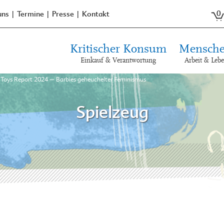
0
uns
Termine
Presse
Kontakt
Kritischer Konsum
Mensche
Einkauf & Verantwortung
Arbeit & Leb
»
Toys Report 2024 – Barbies geheuchelter Feminismus
Spielzeug