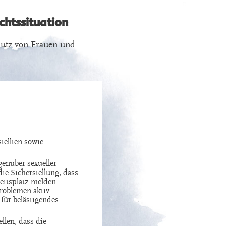
htssituation
hutz von Frauen und
tellten sowie
genüber sexueller
ie Sicherstellung, dass
beitsplatz melden
Problemen aktiv
 für belästigendes
llen, dass die