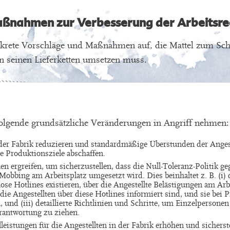
ßnahmen zur Verbesserung der Arbeitsrec
nkrete Vorschläge und Maßnahmen auf, die Mattel zum Sc
in seinen Lieferketten umsetzen muss.
folgende grundsätzliche Veränderungen in Angriff nehmen:
 der Fabrik reduzieren und standardmäßige Überstunden der Anges
e Produktionsziele abschaffen.
 ergreifen, um sicherzustellen, dass die Null-Toleranz-Politik ge
obbing am Arbeitsplatz umgesetzt wird. Dies beinhaltet z. B. (i) d
ose Hotlines existieren, über die Angestellte Belästigungen am Ar
 die Angestellten über diese Hotlines informiert sind, und sie bei 
und (iii) detaillierte Richtlinien und Schritte, um Einzelpersonen
rantwortung zu ziehen.
eistungen für die Angestellten in der Fabrik erhöhen und sicherste