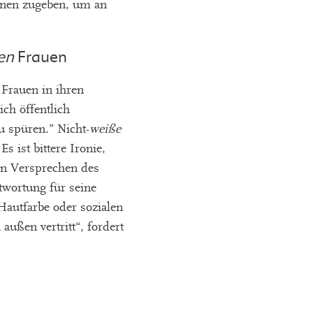
innen zugeben, um an
en
Frauen
Frauen in ihren
ch öffentlich
u spüren.” Nicht-
weiße
 ist bittere Ironie,
den Versprechen des
twortung für seine
Hautfarbe oder sozialen
ußen vertritt“, fordert