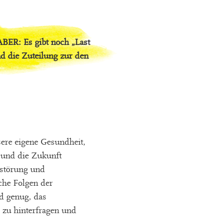
ABER: Es gibt noch „Last
nd die Zuteilung zur den
sere eigene Gesundheit,
 und die Zukunft
rstörung und
che Folgen der
d genug, das
 zu hinterfragen und