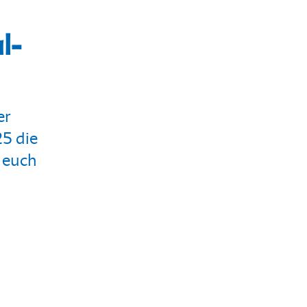
l-
er
25 die
 euch