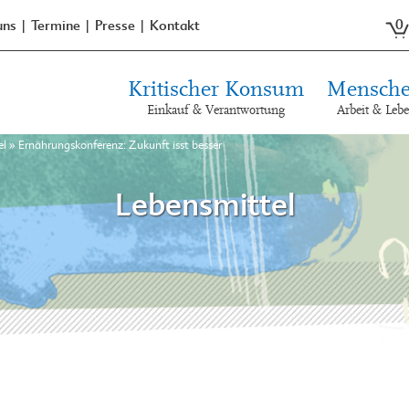
0
uns
Termine
Presse
Kontakt
Kritischer Konsum
Mensche
Einkauf & Verantwortung
Arbeit & Leb
el
»
Ernährungskonferenz: Zukunft isst besser
Lebensmittel