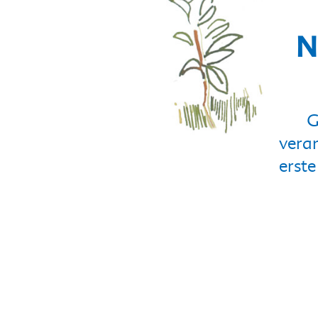
N
G
veran
erst