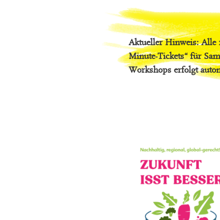
Aktueller Hinweis: Alle
Minute-Tickets“ für Sam
Workshops erfolgt automa