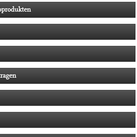
ioprodukten
tragen