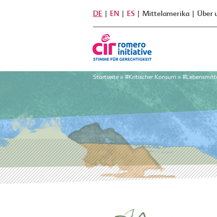
DE
EN
ES
Mittelamerika
Über 
Startseite
»
#Kritischer Konsum
»
#Lebensmitt