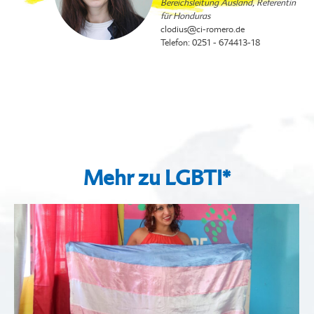
Bereichsleitung Ausland, Referentin
für Honduras
clodius
@ci-romero.de
Telefon: 0251 - 674413-18
Mehr zu LGBTI*