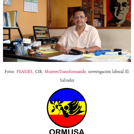
Fotos:
FEASIES
, CIR,
MujeresTransformando
, investigación laboral El-
Salvador