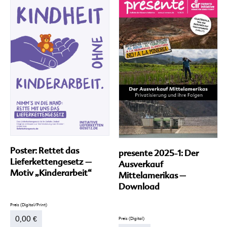
Varianten
Va
auf.
auf
Die
Di
Optionen
Op
können
kö
auf
au
der
de
Produktseite
Pr
gewählt
ge
werden
we
Poster: Rettet das
presente 2025-1: Der
Lieferkettengesetz –
Ausverkauf
Motiv „Kinderarbeit“
Mittelamerikas –
Download
0,00
€