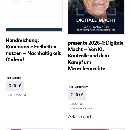
werden
we
Handreichung:
presente 2026-1: Digitale
Kommunale Freiheiten
Macht – Von KI,
nutzen – Nachhaltigkeit
Kontrolle und dem
fördern!
Kampf um
Menschenrechte
0,00
€
0,00
€
inkl. 16 % MwSt.
inkl. MwSt.
zzgl.
Versandkosten
Di
Add to cart
Pr
we
me