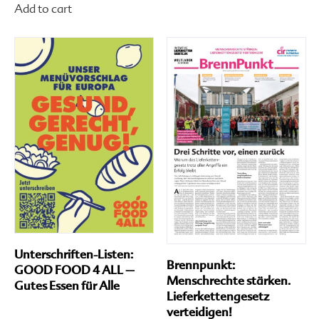
me
Add to cart
Produkt
Va
weist
auf
mehrere
Di
Varianten
Op
auf.
kö
Die
au
Optionen
de
können
Pr
auf
ge
der
we
Produktseite
gewählt
werden
Unterschriften-Listen:
Brennpunkt:
GOOD FOOD 4 ALL –
Menschrechte stärken.
Gutes Essen für Alle
Lieferkettengesetz
verteidigen!