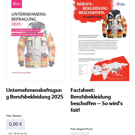
Va
auf
Di
Op
kö
au
de
Pr
ge
we
Unternehmensbefragun
Factsheet:
g Berufsbekleidung 2025
Berufsbekleidung
beschaffen – So wird’s
fair!
0,00
€
inkl. 16 % MwSt.