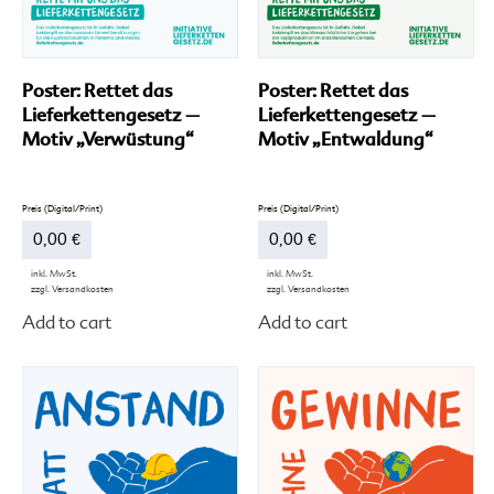
Poster: Rettet das
Poster: Rettet das
Lieferkettengesetz –
Lieferkettengesetz –
Motiv „Verwüstung“
Motiv „Entwaldung“
0,00
€
0,00
€
inkl. MwSt.
inkl. MwSt.
zzgl.
Versandkosten
zzgl.
Versandkosten
Dieses
Di
Add to cart
Add to cart
Produkt
Pr
weist
we
mehrere
me
Varianten
Va
auf.
auf
Die
Di
Optionen
Op
können
kö
auf
au