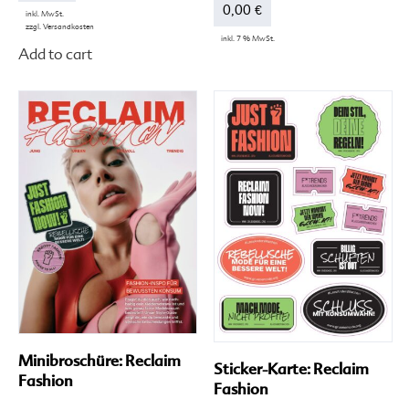
0,00
€
inkl. MwSt.
zzgl.
Versandkosten
Dieses
inkl. 7 % MwSt.
Add to cart
Produkt
weist
mehrere
Varianten
auf.
Die
Optionen
können
auf
der
Produktseite
gewählt
werden
Minibroschüre: Reclaim
Sticker-Karte: Reclaim
Fashion
Fashion