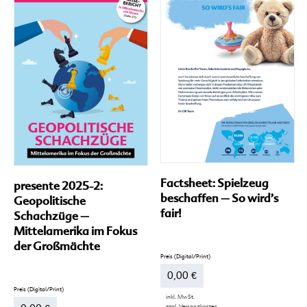
Die
Optionen
können
auf
der
Produktseite
gewählt
werden
Factsheet: Spielzeug
presente 2025-2:
beschaffen – So wird’s
Geopolitische
fair!
Schachzüge –
Mittelamerika im Fokus
der Großmächte
0,00
€
inkl. MwSt.
zzgl.
Versandkosten