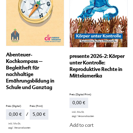
Abenteuer-
presente 2026-2: Körper
Kochkompass –
unter Kontrolle:
Begleitheft für
Reproduktive Rechte in
nachhaltige
Mittelamerika
Ernährungsbildung in
Schule und Ganztag
0,00
€
inkl. MwSt.
0,00
€
–
5,00
€
zzgl.
Versandkosten
Di
inkl. MwSt.
Add to cart
Pr
zzgl.
Versandkosten
we
Dieses