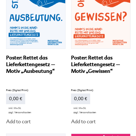
der
de
Produktseite
Pr
gewählt
ge
werden
we
Poster: Rettet das
Poster: Rettet das
Lieferkettengesetz –
Lieferkettengesetz –
Motiv „Ausbeutung“
Motiv „Gewissen“
0,00
€
0,00
€
inkl. MwSt.
inkl. MwSt.
zzgl.
Versandkosten
zzgl.
Versandkosten
Dieses
Di
Add to cart
Add to cart
Produkt
Pr
weist
we
mehrere
me