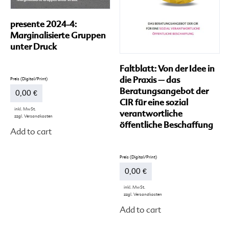
presente 2024-4:
Marginalisierte Gruppen
unter Druck
Faltblatt: Von der Idee in
die Praxis – das
Beratungsangebot der
0,00
€
CIR für eine sozial
inkl. MwSt.
verantwortliche
zzgl.
Versandkosten
Dieses
öffentliche Beschaffung
Add to cart
Produkt
weist
mehrere
Varianten
auf.
0,00
€
Die
Optionen
inkl. MwSt.
können
zzgl.
Versandkosten
Di
auf
Add to cart
Pr
der
we
Produktseite
me