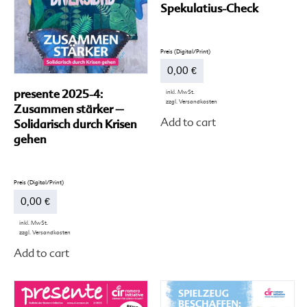
werden
Spekulatius-Check
0,00
€
presente 2025-4:
inkl. MwSt.
zzgl.
Versandkosten
Zusammen stärker –
Di
Add to cart
Pr
Solidarisch durch Krisen
we
gehen
me
Va
auf
Di
Op
0,00
€
kö
au
inkl. MwSt.
de
zzgl.
Versandkosten
Dieses
Pr
Add to cart
Produkt
ge
weist
we
mehrere
Varianten
auf.