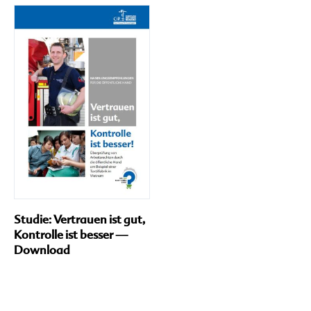
de
Pr
ge
we
Studie: Vertrauen ist gut,
Kontrolle ist besser —
Download