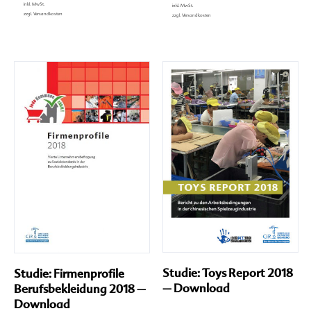
auf.
inkl. MwSt.
inkl. MwSt.
Die
zzgl.
Versandkosten
zzgl.
Versandkosten
Optionen
können
auf
der
Produktseite
gewählt
werden
Studie: Toys Report 2018
Studie: Firmenprofile
– Download
Berufsbekleidung 2018 –
Download