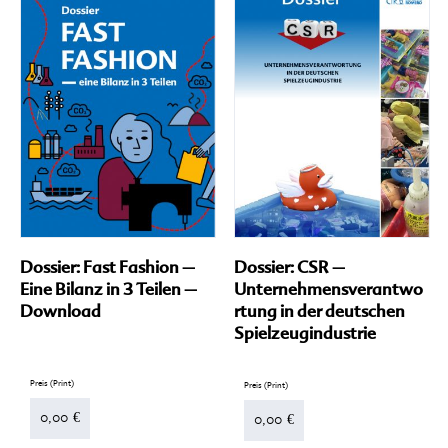
we
me
Va
auf
Di
Op
kö
au
de
Pr
ge
we
Dossier: Fast Fashion –
Dossier: CSR –
Eine Bilanz in 3 Teilen –
Unternehmensverantwo
Download
rtung in der deutschen
Spielzeugindustrie
Dieses
Produkt
weist
mehrere
0,00
€
0,00
€
Varianten