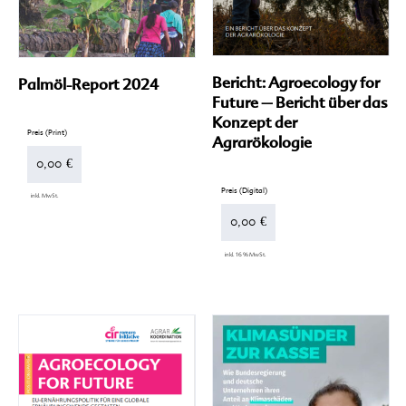
gewählt
werden
Bericht: Agroecology for
Palmöl-Report 2024
Future – Bericht über das
Konzept der
Agrarökologie
0,00
€
inkl. MwSt.
0,00
€
inkl. 16 % MwSt.