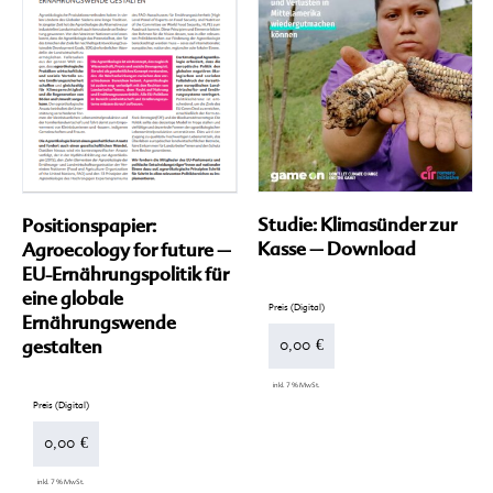
Studie: Klimasünder zur
Positionspapier:
Kasse – Download
Agroecology for future –
EU-Ernährungspolitik für
eine globale
Ernährungswende
gestalten
0,00
€
inkl. 7 % MwSt.
0,00
€
inkl. 7 % MwSt.