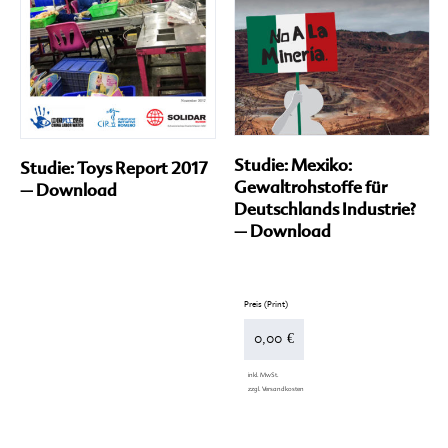
Studie: Mexiko:
Studie: Toys Report 2017
Gewaltrohstoffe für
– Download
Deutschlands Industrie?
– Download
Di
Pr
we
me
0,00
€
Va
auf
inkl. MwSt.
Di
zzgl.
Versandkosten
Op
kö
au