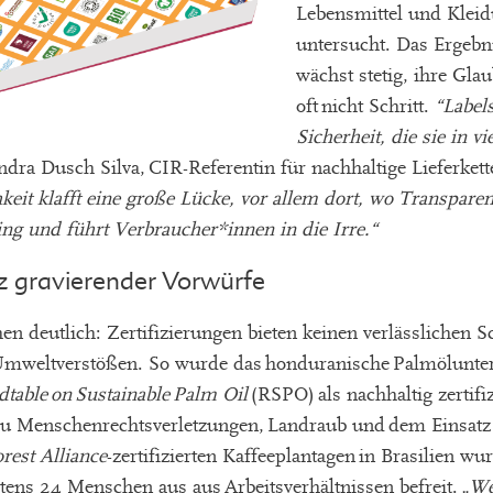
Lebensmittel und Klei
untersucht. Das Ergebni
wächst stetig, ihre Gla
oft nicht Schritt.
“Label
Sicherheit, die sie in vi
andra Dusch Silva, CIR-Referentin für nachhaltige Lieferket
it klafft eine große Lücke, vor allem dort, wo Transparenz
ng und führt Verbraucher*innen in die Irre.“
otz gravierender Vorwürfe
en deutlich: Zertifizierungen bieten keinen verlässlichen S
Umweltverstößen. So wurde das honduranische Palmölun
table on Sustainable Palm Oil
(RSPO) als nachhaltig zertifiz
u Menschenrechtsverletzungen, Landraub und dem Einsatz 
rest Alliance
-zertifizierten Kaffeeplantagen in Brasilien w
ns 24 Menschen aus aus Arbeitsverhältnissen befreit.
„We