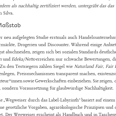
dem als nachhaltig zertifiziert werden, untergräbt das das
h Silva.
 Maßstab
er neu aufgelegten Studie erstmals auch Handelsunternehm
märkte, Drogerien und Discounter. Während einige Anbiete
gut abschneiden, zeigen sich bei sozialen Standards deutlich
n
und
Edeka/Netto
erreichen nur schwache Bewertungen, d
. Zu den Testsiegern zählen Siegel wie
Naturland Fair, Fair 
offenlegen, Preismechanismen transparent machen, existenz
kteur*innen sowie Gewerkschaften einbeziehen. Sie zeigen,
t, sondern Voraussetzung für glaubwürdige Nachhaltigkeit.
ie „Wegweiser durch das Label-Labyrinth“ basiert auf einem
eue gesetzliche Vorgaben, agrarökologische Prinzipien und 
igt. Der Wegweiser erscheint als Handbuch und in Taschen