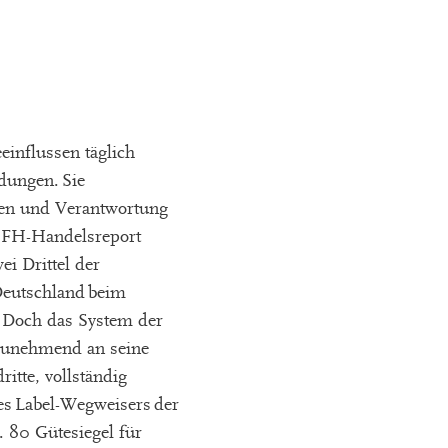
eeinflussen täglich
dungen. Sie
ben und Verantwortung
 IFH-Handelsreport
i Drittel der
Deutschland beim
. Doch das System der
 zunehmend an seine
ritte, vollständig
es Label-Wegweisers der
. 80 Gütesiegel für