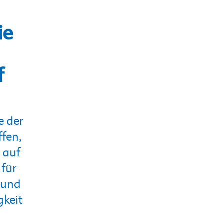
ie
f
e der
ffen,
 auf
 für
 und
gkeit