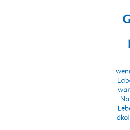
G
weni
Labe
war
Nac
Leb
ökol