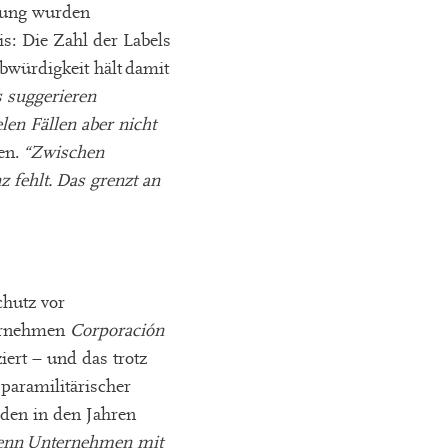
dung wurden
s: Die Zahl der Labels
ubwürdigkeit hält damit
s suggerieren
elen Fällen aber nicht
ten.
“Zwischen
 fehlt. Das grenzt an
chutz vor
ternehmen
Corporación
iert – und das trotz
paramilitärischer
urden in den Jahren
nn Unternehmen mit