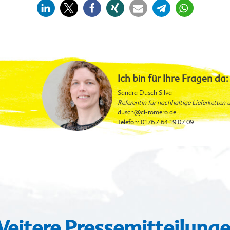
Ich bin für Ihre Fragen da:
Sandra Dusch Silva
Referentin für nachhaltige Lieferketten
dusch
@ci-romero.de
Telefon: 0176 / 64 19 07 09
eitere Pressemitteilung