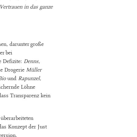
 Vertrauen in das ganze
en, darunter große
r bei
e Defizite:
Denns,
ie Drogerie
Müller
Bio
und
Rapunzel
,
sichernde Löhne
 dass Transparenz kein
 überarbeiteten
das Konzept der Just
version.