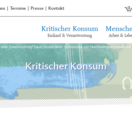
0
uns
Termine
Presse
Kontakt
Kritischer Konsum
Mensche
Einkauf & Verantwortung
Arbeit & Leb
oder Greenwashing? Neue Studie deckt Schwächen von Nachhaltigkeitslabels auf
Kritischer Konsum