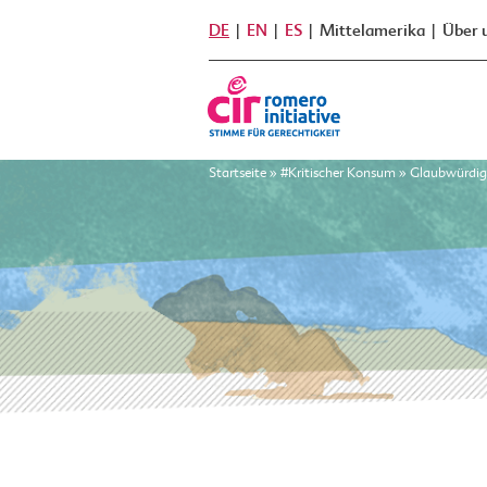
DE
EN
ES
Mittelamerika
Über 
Startseite
»
#Kritischer Konsum
»
Glaubwürdig 