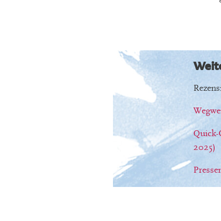
Weit
Rezens
Wegwei
Quick-C
2025)
Pressem