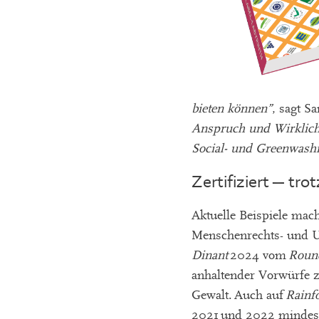
bieten können”
, sagt S
Anspruch und Wirklichke
Social- und Greenwashi
Zertifiziert – tr
Aktuelle Beispiele mach
Menschenrechts- und 
Dinant
2024 vom
Round
anhaltender Vorwürfe z
Gewalt. Auch auf
Rainfo
2021 und 2022 mindeste