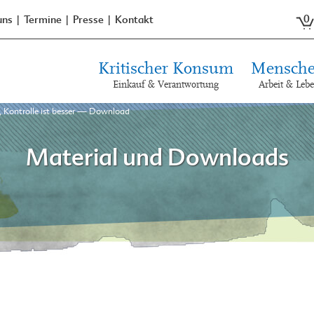
0
uns
Termine
Presse
Kontakt
Kritischer Konsum
Mensche
Einkauf & Verantwortung
Arbeit & Leb
t, Kontrolle ist besser — Download
Material und Downloads