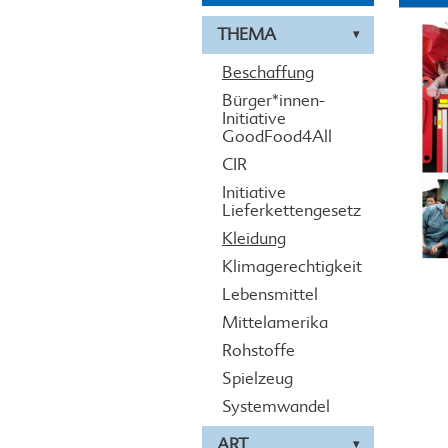
THEMA
Beschaffung
Bürger*innen-
Initiative
GoodFood4All
CIR
Initiative
Lieferkettengesetz
Kleidung
Klimagerechtigkeit
Lebensmittel
Mittelamerika
Rohstoffe
Spielzeug
Systemwandel
ART