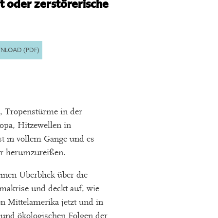
 oder zerstörerische
NLOAD (PDF)
d, Tropenstürme in der
opa, Hitzewellen in
st in vollem Gange und es
er herumzureißen.
einen Überblick über die
makrise und deckt auf, wie
on Mittelamerika jetzt und in
 und ökologischen Folgen der