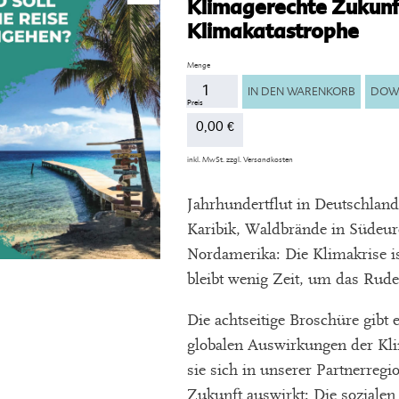
Klimagerechte Zukunft
Klimakatastrophe
Anzahl
IN DEN WARENKORB
DOW
0,00
€
inkl. MwSt.
zzgl.
Versandkosten
Jahrhundertflut in Deutschlan
Karibik, Waldbrände in Südeur
Nordamerika: Die Klimakrise i
bleibt wenig Zeit, um das Rud
Die achtseitige Broschüre gibt 
globalen Auswirkungen der Kli
sie sich in unserer Partnerregi
Zukunft auswirkt: Die sozialen