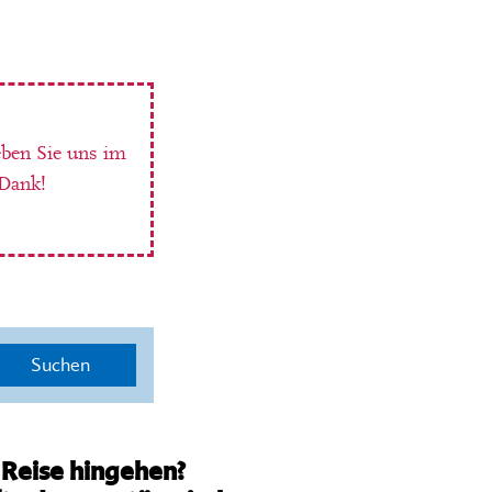
eben Sie uns im
 Dank!
Suchen
 Reise hingehen?