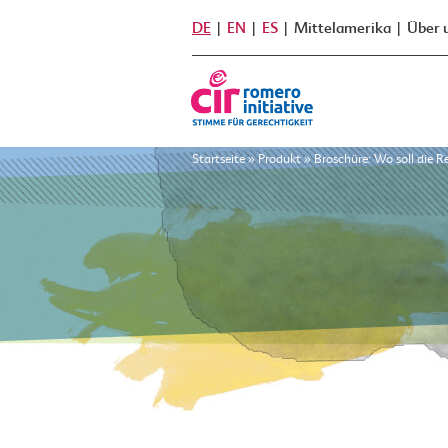
DE
EN
ES
Mittelamerika
Über 
Startseite
»
Produkt
»
Broschüre: Wo soll die 