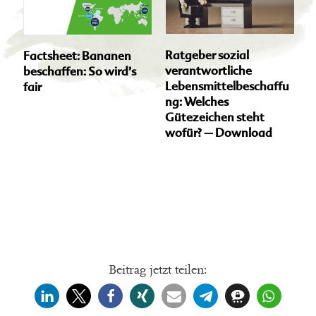
Ratgeber sozial
Factsheet: Bananen
verantwortliche
beschaffen: So wird’s
Lebensmittelbeschaffu
fair
ng: Welches
Gütezeichen steht
wofür? – Download
Dieses
Produkt
weist
mehrere
Varianten
auf.
Die
Beitrag jetzt teilen:
Optionen
können