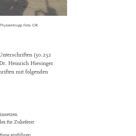
ThyssenKrupp. Foto: CIR.
nterschriften (30.252
 Dr. Heinrich Hiesinger
riften mit folgenden
insetzen
x für Zulieferer
ung einführen.