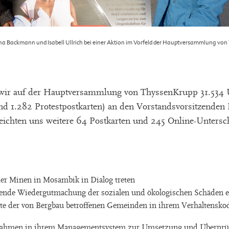
a Backmann und Isabell Ullrich bei einer Aktion im Vorfeld der Hauptversammlung von 
wir auf der Hauptversammlung von ThyssenKrupp 31.534 U
nd 1.282 Protestpostkarten) an den Vorstandsvorsitzenden
eichten uns weitere 64 Postkarten und 245 Online-Untersch
der Minen in Mosambik in Dialog treten
sende Wiedergutmachung der sozialen und ökologischen Schäden e
te der von Bergbau betroffenen Gemeinden in ihrem Verhaltenskode
ahmen in ihrem Managementsystem zur Umsetzung und Überprüf