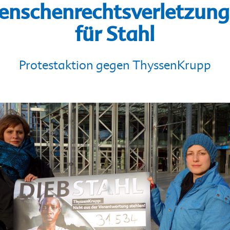
nschenrechtsverletzun
für Stahl
Protestaktion gegen ThyssenKrupp