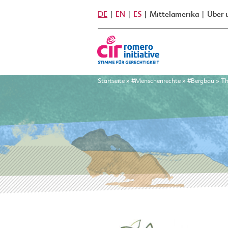
DE
EN
ES
Mittelamerika
Über 
Startseite
»
#Menschenrechte
»
#Bergbau
»
Th