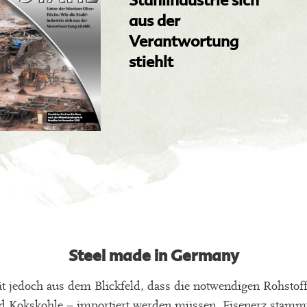
Stahlindustrie sich
aus der
Verantwortung
stiehlt
Steel made in Germany
t jedoch aus dem Blickfeld, dass die notwendigen Rohstoff
d Kokskohle – importiert werden müssen. Eisenerz stammt