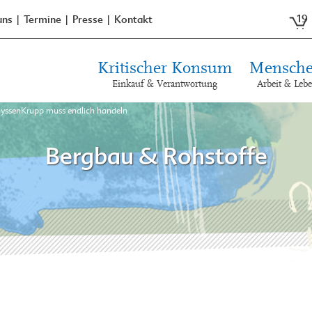
19
uns
Termine
Presse
Kontakt
Kritischer Konsum
Mensche
Einkauf & Verantwortung
Arbeit & Leb
yssenKrupp muss endlich handeln
Bergbau & Rohstoffe