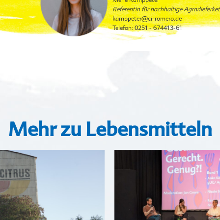
Merle Kamppeter
Referentin für nachhaltige Agrarlieferke
kamppeter
@ci-romero.de
Telefon: 0251 - 674413-61
Mehr zu Lebensmitteln