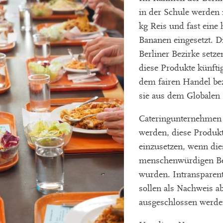
in der Schule werden
kg Reis und fast eine 
Bananen eingesetzt. Di
Berliner Bezirke setze
diese Produkte künfti
dem fairen Handel be
sie aus dem Globale
Cateringunternehmen s
werden, diese Produk
einzusetzen, wenn die
menschenwürdigen Be
wurden. Intransparen
sollen als Nachweis 
ausgeschlossen werde