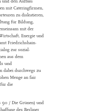
 und den Aufbau
ten mit Cateringfirmen,
teuren zu diskutieren,
ltung für Bildung,
gemeinsam mit der
Wirtschaft, Energie und
amt Friedrichshain-
alog zur sozial-
onen aus dem
ls und
n dabei durchwegs zu
hohen Menge an fair
für die
s 90 / Die Grünen) und
chaffung des Berliner