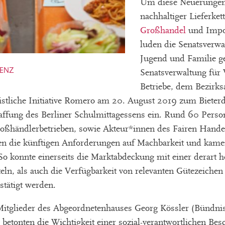
Um diese Neuerungen
nachhaltiger Lieferket
Großhandel
und Impor
luden die Senatsverwa
Jugend und Familie 
ZENZ
Senatsverwaltung für 
Betriebe, dem Bezirks
stliche Initiative Romero am 20. August 2019 zum Bieterdi
affung des Berliner Schulmittagessens ein. Rund 60 Pers
oßhändlerbetrieben, sowie Akteur*innen des Fairen Hande
en die künftigen Anforderungen auf Machbarkeit und kame
 So konnte einerseits die Marktabdeckung mit einer derart 
ln, als auch die Verfügbarkeit von relevanten Gütezeichen 
tätigt werden.
itglieder des Abgeordnetenhauses Georg Kössler (Bündni
betonten die Wichtigkeit einer sozial-verantwortlichen Bes