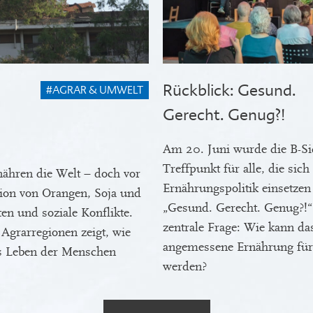
Rückblick: Gesund.
#AGRAR & UMWELT
Gerecht. Genug?!
Am 20. Juni wurde die B-Si
Treffpunkt für alle, die sich
nähren die Welt – doch vor
Ernährungspolitik einsetze
tion von Orangen, Soja und
„Gesund. Gerecht. Genug?!“ 
ten und soziale Konflikte.
zentrale Frage: Wie kann d
 Agrarregionen zeigt, wie
angemessene Ernährung für a
s Leben der Menschen
werden?