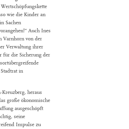
r Wertschöpfungskette
uso wie die Kinder an
in Sachen
 vorangehen!“ Auch Ines
n Varnhorn von der
ner Verwaltung ihrer
r für die Sicherung der
ssortübergreifende
Stadtrat in
n-Kreuzberg, heraus
 das große ökonomische
haffung ausgeschöpft
chtig, seine
greifend Impulse zu