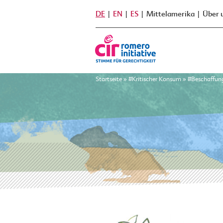
DE
EN
ES
Mittelamerika
Über 
Startseite
»
#Kritischer Konsum
»
#Beschaffun