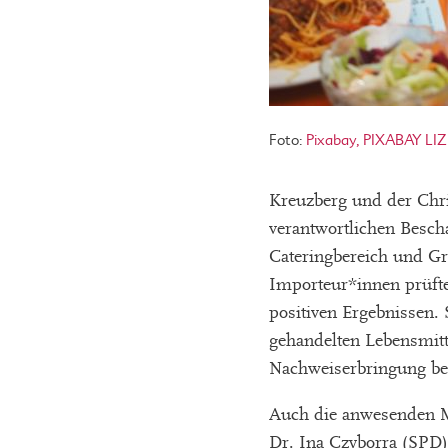
Foto:
Pixabay,
PIXABAY LI
Kreuzberg und der Chri
verantwortlichen Besch
Cateringbereich und Gr
Importeur*innen prüft
positiven Ergebnissen.
gehandelten Lebensmitte
Nachweiserbringung bes
Auch die anwesenden M
Dr. Ina Czyborra (SPD) 