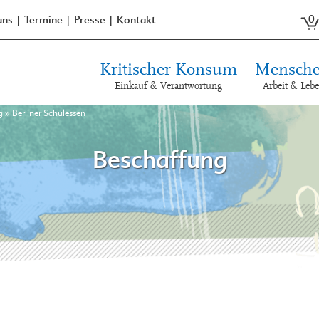
0
uns
Termine
Presse
Kontakt
Kritischer Konsum
Mensche
Einkauf & Verantwortung
Arbeit & Leb
g
»
Berliner Schulessen
Beschaffung