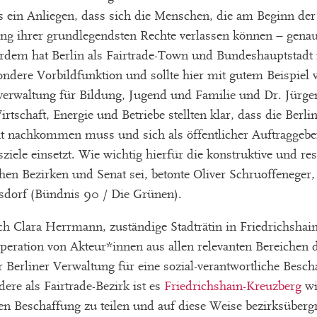
ns ein Anliegen, dass sich die Menschen, die am Beginn de
tung ihrer grundlegendsten Rechte verlassen können – gena
rdem hat Berlin als Fairtrade-Town und Bundeshauptstadt 
sondere Vorbildfunktion und sollte hier mit gutem Beispiel
verwaltung für Bildung, Jugend und Familie und Dr. Jürge
rtschaft, Energie und Betriebe stellten klar, dass die Berli
cht nachkommen muss und sich als öffentlicher Auftraggebe
sziele einsetzt. Wie wichtig hierfür die konstruktive und re
n Bezirken und Senat sei, betonte Oliver Schruoffeneger, 
sdorf (Bündnis 90 / Die Grünen).
ch Clara Herrmann, zuständige Stadträtin in Friedrichshai
peration von Akteur*innen aus allen relevanten Bereichen
 Berliner Verwaltung für eine sozial-verantwortliche Besc
re als Fairtrade-Bezirk ist es
Friedrichshain-Kreuzberg
wi
ren Beschaffung zu teilen und auf diese Weise bezirksüber