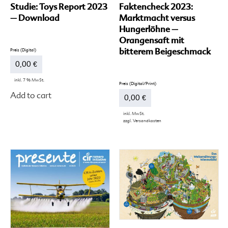
Faktencheck 2023:
Studie: Toys Report 2023
Marktmacht versus
– Download
Hungerlöhne –
Orangensaft mit
bitterem Beigeschmack
0,00
€
inkl. 7 % MwSt.
Add to cart
0,00
€
inkl. MwSt.
zzgl.
Versandkosten
Di
Pr
we
me
Va
auf
Di
Op
kö
au
de