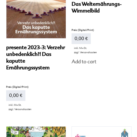
Pr
Das Welternährungs-
ge
Wimmelbild
we
0,00
€
presente 2023-3: Verzehr
inkl. MwSt.
zzgl.
Versandkosten
unbedenklich?! Das
Di
kaputte
Add to cart
Pr
Ernährungssystem
we
me
Va
auf
Di
Op
0,00
€
kö
au
inkl. MwSt.
zzgl.
Versandkosten
de
Dieses
Pr
Produkt
ge
weist
we
mehrere
Varianten