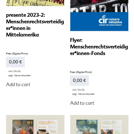
presente 2023-2:
Menschenrechtsverteidig
er*innen in
Mittelamerika
Flyer:
Menschenrechtsverteidig
er*innen-Fonds
0,00
€
inkl. MwSt.
zzgl.
Versandkosten
Dieses
0,00
€
Add to cart
Produkt
weist
inkl. MwSt.
zzgl.
Versandkosten
mehrere
Di
Varianten
Add to cart
Pr
auf.
we
Die
me
Optionen
Va
können
auf
auf
Di
der