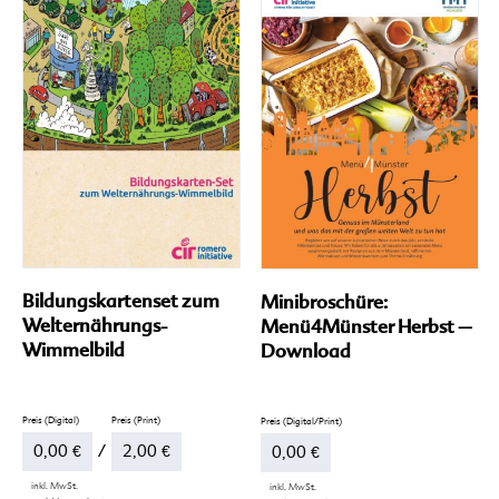
auf.
Die
Optionen
können
auf
der
Produktseite
gewählt
werden
Bildungskartenset zum
Minibroschüre:
Welternährungs-
Menü4Münster Herbst –
Wimmelbild
Download
0,00
€
–
2,00
€
0,00
€
inkl. MwSt.
inkl. MwSt.