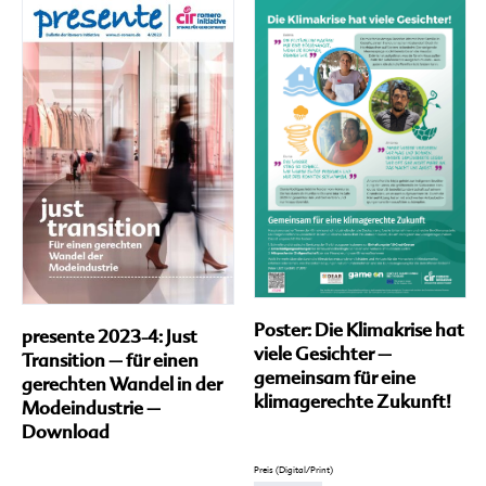
Varianten
auf.
Die
Optionen
können
auf
der
Produktseite
gewählt
werden
Poster: Die Klimakrise hat
presente 2023-4: Just
viele Gesichter –
Transition – für einen
gemeinsam für eine
gerechten Wandel in der
klimagerechte Zukunft!
Modeindustrie –
Download