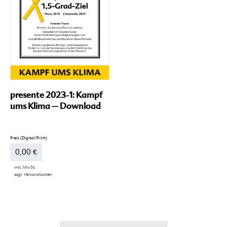
Produktseite
Pr
gewählt
ge
werden
we
presente 2023-1: Kampf
ums Klima – Download
0,00
€
inkl. MwSt.
zzgl.
Versandkosten
Dieses
Produkt
weist
mehrere
Varianten
auf.