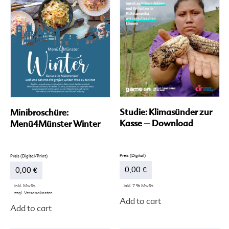
auf
der
Produktseite
gewählt
werden
Studie: Klimasünder zur
Minibroschüre:
Kasse – Download
Menü4Münster Winter
0,00
€
0,00
€
inkl. 7 % MwSt.
inkl. MwSt.
zzgl.
Versandkosten
Dieses
Add to cart
Add to cart
Produkt
weist
mehrere