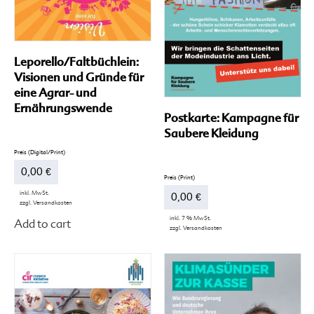
Leporello/Faltbüchlein:
Visionen und Gründe für
eine Agrar- und
Ernährungswende
Postkarte: Kampagne für
Saubere Kleidung
0,00
€
inkl. MwSt.
0,00
€
zzgl.
Versandkosten
Dieses
inkl. 7 % MwSt.
Add to cart
Produkt
zzgl.
Versandkosten
weist
mehrere
Varianten
auf.
Die
Optionen
können