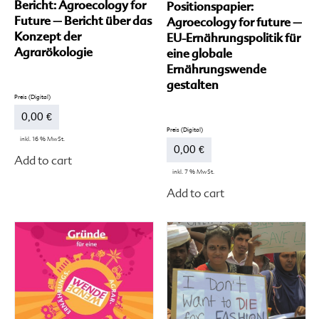
Bericht: Agroecology for
Positionspapier:
Future – Bericht über das
Agroecology for future –
Konzept der
EU-Ernährungspolitik für
Agrarökologie
eine globale
Ernährungswende
gestalten
0,00
€
inkl. 16 % MwSt.
0,00
€
Add to cart
inkl. 7 % MwSt.
Add to cart