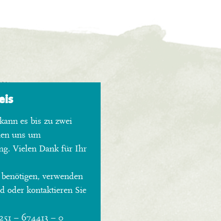
eis
kann es bis zu zwei
hen uns um
ng. Vielen Dank für Ihr
 benötigen, verwenden
 oder kontaktieren Sie
0251 – 674413 – 0