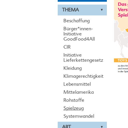
THEMA
Beschaffung
Bürger*innen-
Initiative
GoodFood4All
CIR
Initiative
Lieferkettengesetz
Kleidung
Klimagerechtigkeit
Lebensmittel
Mittelamerika
Rohstoffe
Spielzeug
Systemwandel
ART