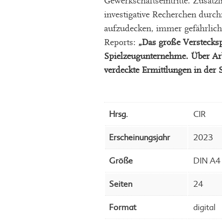
Gewerkschaftseintritte. Zusätz
investigative Recherchen durc
aufzudecken, immer gefährlich
Reports:
„Das große Verstecksp
Spielzeugunternehme. Über Ar
verdeckte Ermittlungen in der 
Hrsg.
CIR
Erscheinungsjahr
2023
Größe
DIN A4
Seiten
24
Format
digital