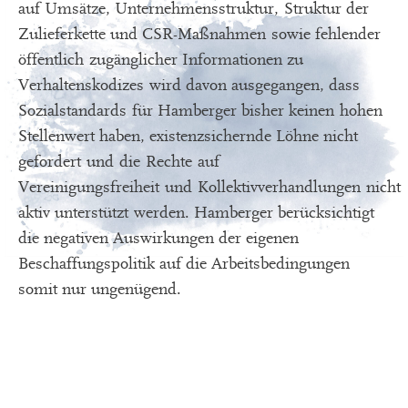
auf Umsätze, Unternehmensstruktur,
Struktur der
Zulieferkette und CSR-
Maßnahmen
sowie fehlender
öffentlich
zugänglicher Informationen zu
Verhaltenskodizes
wird davon ausgegangen, dass
Sozialstandards
für Hamberger bisher keinen
hohen
Stellenwert haben, existenzsichernde Löhne nicht
geforder
t
und
d
ie
Recht
e
auf
Vereinigungsfreiheit
und
Kollektivverhandlungen
nicht
aktiv unterstützt
werden
. Hamberger berücksichtigt
die negativen Auswirkungen der eigenen
Beschaffungs
politik auf die Arbeitsbedingungen
somit nur ungenügend.