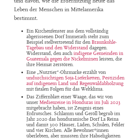
und davon, wie die Erderhitzung heute das
Leben der Menschen in Mittelamerika
bestimmt.
Ein Kirchenfenster aus dem vollständig
abgerissenen Dorf Immerath steht zum
Beispiel stellvertretend für den
Braunkohle-
Tagebau und den Widerstand
dagegen.
Widerstand, den auch
indigene Gemeinden in
Guatemala gegen die Nickelminen
leisten, die
ihre Heimat zerstören.
Eine „Nutztier“-Ohrmarke erzählt von
undurchsichtigen Soja-Lieferketten,
Pestiziden
auf indigenem Land und Regenwaldabholzung
mit fatalen Folgen für das Weltklima.
Das Ziffernblatt einer Waage, das wir von
unser
Medienreise in Honduras im Juli 2023
mitgebracht haben, ist Zeugnis eines
Erdrutsches. Schlamm und Geröll begrub im
Jahr 2020 das honduranische Dorf La Reina
und damit 300 Häuser, Läden, Schulen, Felder
und vier Kirchen. Alle Bewohner*innen
überlebten, aber mussten ihre Habseligkeiten