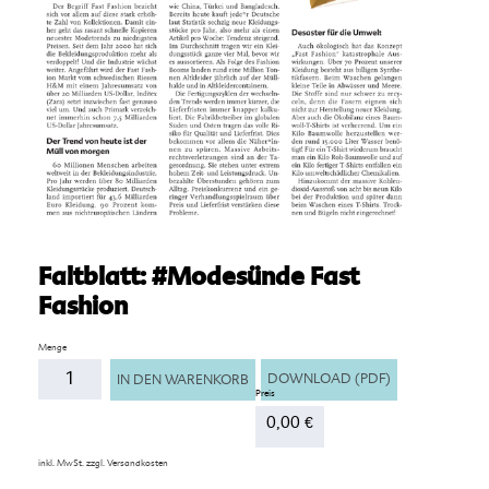
Faltblatt: #Modesünde Fast
Fashion
Anzahl
DOWNLOAD (PDF)
IN DEN WARENKORB
0,00
€
inkl. MwSt.
zzgl.
Versandkosten