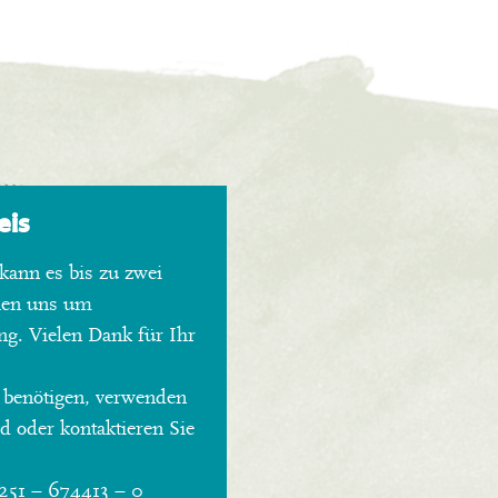
eis
kann es bis zu zwei
hen uns um
ng. Vielen Dank für Ihr
 benötigen, verwenden
 oder kontaktieren Sie
0251 – 674413 – 0