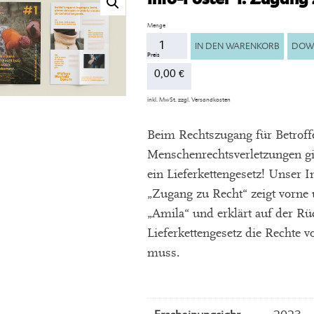
Anzahl
IN DEN WARENKORB
DOW
0,00
€
inkl. MwSt.
zzgl.
Versandkosten
Beim Rechtszugang für Betroff
Menschenrechtsverletzungen gib
ein Lieferkettengesetz! Unser
„Zugang zu Recht“ zeigt vorn
„Amila“ und erklärt auf der Rü
Lieferkettengesetz die Rechte v
muss.