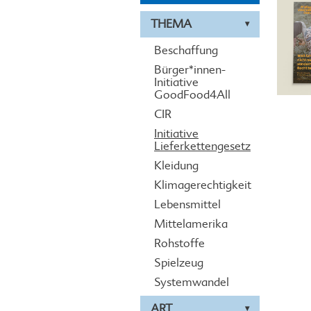
THEMA
Beschaffung
Bürger*innen-
Initiative
GoodFood4All
CIR
Initiative
Lieferkettengesetz
Kleidung
Klimagerechtigkeit
Lebensmittel
Mittelamerika
Rohstoffe
Spielzeug
Systemwandel
ART