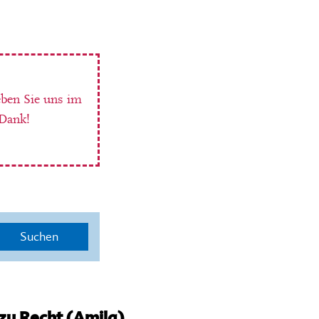
eben Sie uns im
 Dank!
Suchen
 zu Recht (Amila)