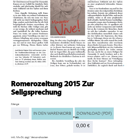
Romerozeitung 2015 Zur
Seligsprechung
Anzahl
DOWNLOAD (PDF)
IN DEN WARENKORB
0,00
€
inkl. MwSt.
zzgl.
Versandkosten