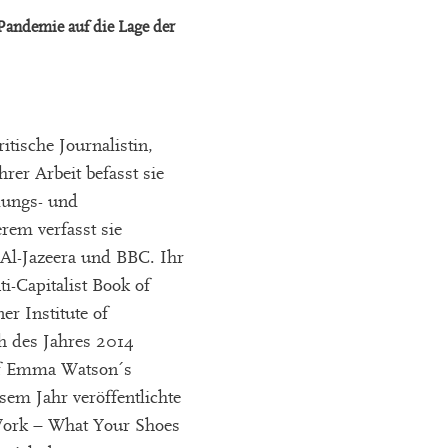
andemie auf die Lage der
ritische Journalistin,
hrer Arbeit befasst sie
idungs- und
rem verfasst sie
 Al-Jazeera und BBC. Ihr
i-Capitalist Book of
r Institute of
h des Jahres 2014
uf Emma Watson´s
esem Jahr veröffentlichte
 Work – What Your Shoes