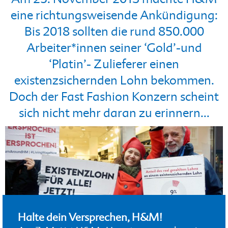
eine richtungsweisende Ankündigung:
Bis 2018 sollten die rund 850.000
Arbeiter*innen seiner ‘Gold’-und
‘Platin’- Zulieferer einen
existenzsichernden Lohn bekommen.
Doch der Fast Fashion Konzern scheint
sich nicht mehr daran zu erinnern…
Halte dein Versprechen, H&M!