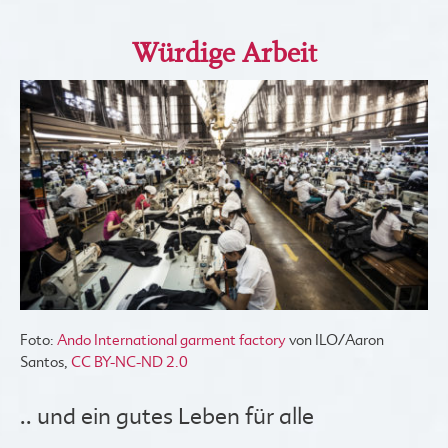
Würdige Arbeit
Foto:
Ando International garment factory
von ILO/Aaron
Santos,
CC BY-NC-ND 2.0
.. und ein gutes Leben für alle