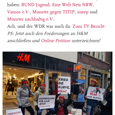
haben:
BUND Jugend
,
Eine Welt Netz NRW
,
Vamos e.V.
,
Münster gegen TITIP
,
sneep
und
Münster nachhaltig e.V.
.
Ach, und der WDR war auch da:
Zum TV-Bericht
PS: Jetzt auch den Forderungen an H&M
anschließen und
Online Petition
unterzeichnen!