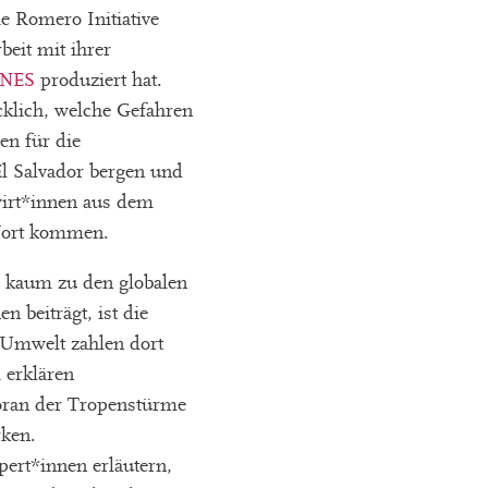
ie Romero Initiative
eit mit ihrer
NES
produziert hat.
cklich, welche Gefahren
en für die
l Salvador bergen und
wirt*innen aus dem
Wort kommen.
 kaum zu den globalen
 beiträgt, ist die
 Umwelt zahlen dort
 erklären
voran der Tropenstürme
ken.
ert*innen erläutern,