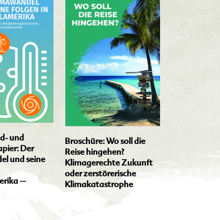
Dieses
Produkt
weist
mehrere
Varianten
auf.
Die
Optionen
können
d- und
Broschüre: Wo soll die
auf
pier: Der
Reise hingehen?
der
l und seine
Klimagerechte Zukunft
Produktseite
oder zerstörerische
erika –
Klimakatastrophe
gewählt
werden