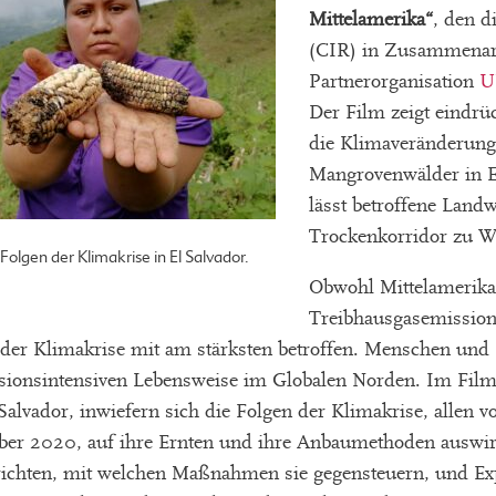
Mittelamerika“
, den d
(CIR) in Zusammenarb
Partnerorganisation
U
Der Film zeigt eindrü
die Klimaveränderung
Mangrovenwälder in E
lässt betroffene Land
Trockenkorridor zu 
Folgen der Klimakrise in El Salvador.
Obwohl Mittelamerika
Treibhausgasemissionen
der Klimakrise mit am stärksten betroffen. Menschen und
sionsintensiven Lebensweise im Globalen Norden. Im Film
Salvador, inwiefern sich die Folgen der Klimakrise, allen 
ber 2020, auf ihre Ernten und ihre Anbaumethoden auswir
richten, mit welchen Maßnahmen sie gegensteuern, und Exp