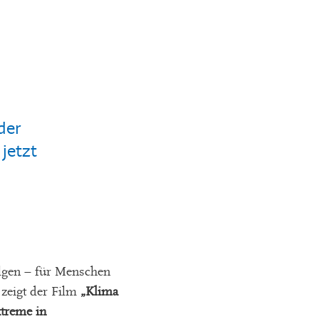
der
jetzt
olgen – für Menschen
zeigt der Film
„Klima
xtreme in