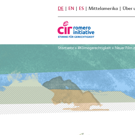
DE
EN
ES
Mittelamerika
Über 
Startseite
»
#Klimagerechtigkeit
»
Neuer Film z