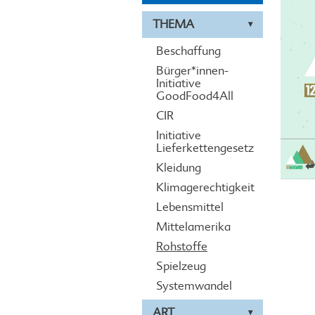
THEMA
Beschaffung
Bürger*innen-
Initiative
GoodFood4All
CIR
Initiative
Lieferkettengesetz
Kleidung
Klimagerechtigkeit
Lebensmittel
Mittelamerika
Rohstoffe
Spielzeug
Systemwandel
ART