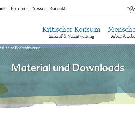
0
uns
Termine
Presse
Kontakt
Kritischer Konsum
Mensche
Einkauf & Verantwortung
Arbeit & Leb
 für eine Rohstoffwende
Material und Downloads