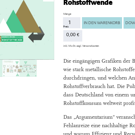
Rohstoffwende
Anzahl
IN DEN WARENKORB
DOW
0,00
€
inkl. MwSt.
zzgl.
Versandkosten
Die eingängigen Grafiken der B
wie stark metallische Rohstoffe
durchdringen, und welchen Ant
Rohstoffverbrauch hat. Die Publ
dass Deutschland von einem ung
Rohstoffkonsum weltweit profit
Das „Argumentarium“ veranscha
Fehlanreize eine nachhaltige R
und warum Effizienz und Recycl