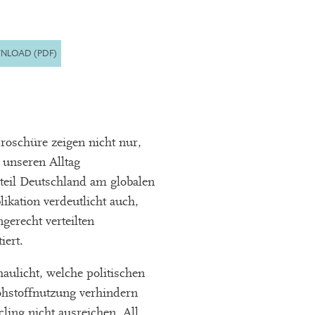
NLOAD (PDF)
roschüre zeigen nicht nur,
 unseren Alltag
eil Deutschland am globalen
ikation verdeutlicht auch,
erecht verteilten
iert.
ulicht, welche politischen
ohstoffnutzung verhindern
ing nicht ausreichen. All