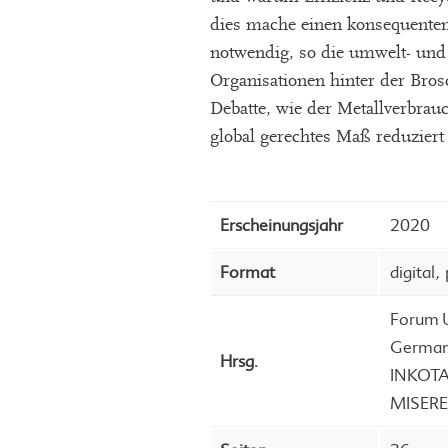
dies mache einen konsequenten
notwendig, so die umwelt- und
Organisationen hinter der Bros
Debatte, wie der Metallverbrau
global gerechtes Maß reduzier
Erscheinungsjahr
2020
,
Format
digital
Forum U
German
Hrsg.
INKOT
MISER