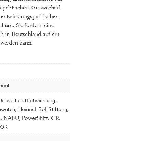
 politischen Kurswechsel
 entwicklungspolitischen
chüre. Sie fordern eine
ch in Deutschland auf ein
t werden kann.
print
,
mwelt und Entwicklung
,
,
watch
Heinrich Böll Stiftung
,
,
,
,
A
NABU
PowerShift
CIR
EOR