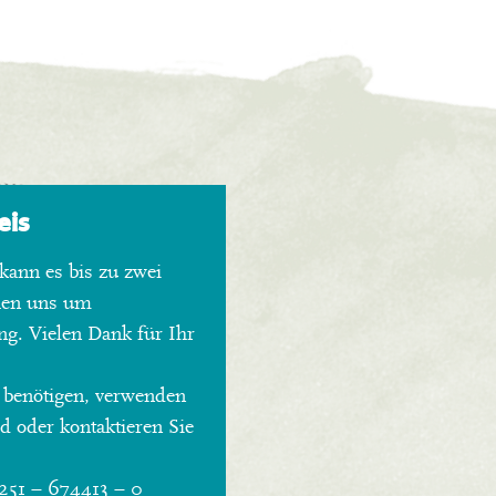
eis
kann es bis zu zwei
hen uns um
ng. Vielen Dank für Ihr
 benötigen, verwenden
 oder kontaktieren Sie
0251 – 674413 – 0