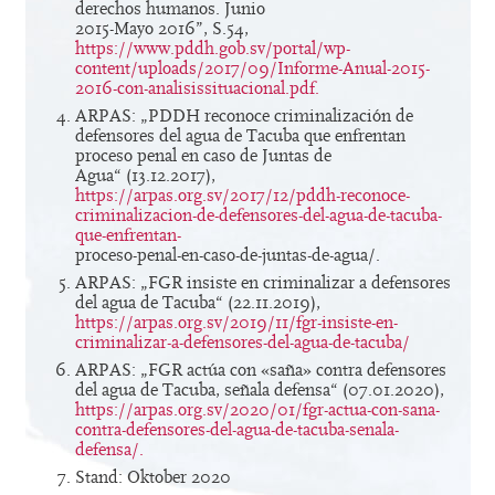
derechos humanos. Junio
2015-Mayo 2016”, S.54,
https://www.pddh.gob.sv/portal/wp-
content/uploads/2017/09/Informe-Anual-2015-
2016-con-analisissituacional.pdf.
ARPAS: „PDDH reconoce criminalización de
defensores del agua de Tacuba que enfrentan
proceso penal en caso de Juntas de
Agua“ (13.12.2017),
https://arpas.org.sv/2017/12/pddh-reconoce-
criminalizacion-de-defensores-del-agua-de-tacuba-
que-enfrentan-
proceso-penal-en-caso-de-juntas-de-agua/.
ARPAS: „FGR insiste en criminalizar a defensores
del agua de Tacuba“ (22.11.2019),
https://arpas.org.sv/2019/11/fgr-insiste-en-
criminalizar-a-defensores-del-agua-de-tacuba/
ARPAS: „FGR actúa con «saña» contra defensores
del agua de Tacuba, señala defensa“ (07.01.2020),
https://arpas.org.sv/2020/01/fgr-actua-con-sana-
contra-defensores-del-agua-de-tacuba-senala-
defensa/.
Stand: Oktober 2020