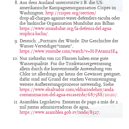
Aus dem Ausland unterstützte z.B. die US-
amerikanische Kampagnenorganisation Cispes in
Washington:
http://cispes.org/section/
drop-all-charges-against-water-defenders-tacuba oder
die baskische Organisation Mundubat aus Bilbao
https://www.mundubat.org/la-defensa-del-agua-
implica-lucha/
.
Deutsch: „Portraits der Würde: Die Geschichte der
Wasser-Verteidiger*innen“,
https://www.youtube.com/watch?v=H-PAtamzIE4
Nur siebzehn von 121 Flüssen haben eine gute
Wasserqualität. Für die Trinkwassergewinnung
allein durch die konventionelle Anwendung von
Chlor ist allerdings gar keins der Gewässer geeignet,
dafür sind auf Grund der starken Verunreinigung
weitere Aufbereitungsprozesse notwendig, Siehe
https://www.elsalvador.com/eldiariodehoy/anda-
contaminacion-del-agua-escasezde/687588/2020/
.
Asamblea Legislativa: Exoneran de pago a más de 2
mil juntas administradoras de agua,
https://www.asamblea.gob.sv/node/8527
.