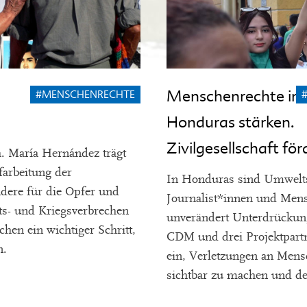
Menschenrechte in
#MENSCHENRECHTE
Honduras stärken.
Zivilgesellschaft för
a. María Hernández trägt
farbeitung der
In Honduras sind Umwelts
ndere für die Opfer und
Journalist*innen und Mens
s- und Kriegsverbrechen
unverändert Unterdrückung
chen ein wichtiger Schritt,
CDM und drei Projektpartn
n.
ein, Verletzungen an Men
sichtbar zu machen und de