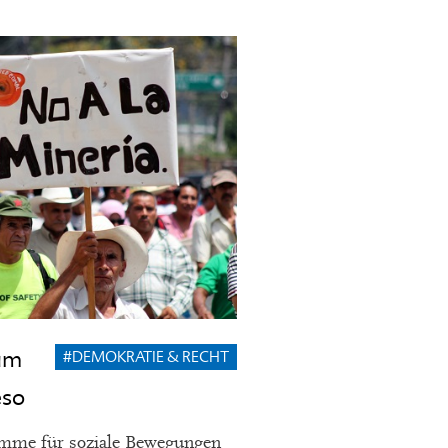
am
#DEMOKRATIE & RECHT
eso
timme für soziale Bewegungen