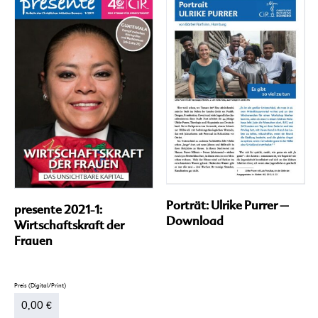
mehrere
Varianten
auf.
Die
Optionen
können
auf
der
Produktseite
gewählt
werden
Porträt: Ulrike Purrer –
presente 2021-1:
Download
Wirtschaftskraft der
Frauen
0,00
€