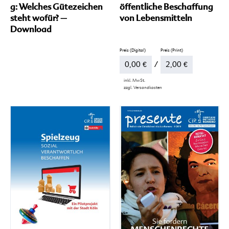
g: Welches Gütezeichen
öffentliche Beschaffung
steht wofür? –
von Lebensmitteln
Download
0,00
€
–
2,00
€
inkl. MwSt.
zzgl.
Versandkosten
Dieses
Produkt
weist
mehrere
Varianten
auf.
Die
Optionen
können
auf
der
Produktseite
gewählt
werden