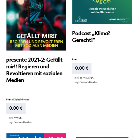
auf
können
der
auf
Produktseite
der
gewählt
Produktseite
werden
gewählt
werden
Podcast „Klima?
Gerecht!“
presente 2021-2: Gefällt
mir!? Regieren und
0,00
€
Revoltieren mit sozialen
inkl. 16 % MwSt.
Medien
zzgl.
Versandkosten
0,00
€
inkl. MwSt.
zzgl.
Versandkosten
Dieses
Produkt
weist