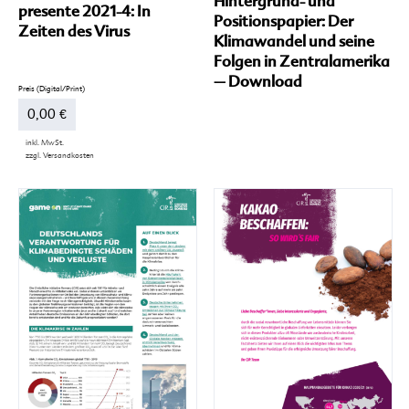
Hintergrund- und
presente 2021-4: In
Positionspapier: Der
Zeiten des Virus
Klimawandel und seine
Folgen in Zentralamerika
– Download
0,00
€
inkl. MwSt.
zzgl.
Versandkosten
Dieses
Produkt
weist
mehrere
Varianten
auf.
Die
Optionen
können
auf
der
Produktseite
gewählt
werden