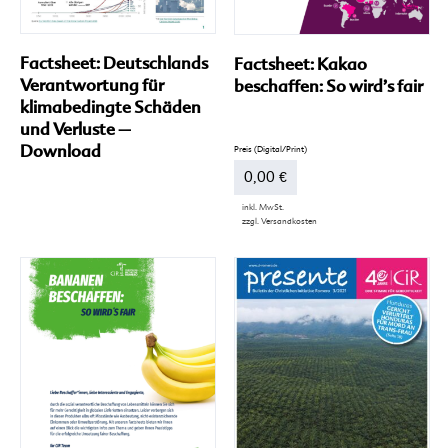
Factsheet: Deutschlands
Factsheet: Kakao
Verantwortung für
beschaffen: So wird’s fair
klimabedingte Schäden
und Verluste –
Download
0,00
€
inkl. MwSt.
zzgl.
Versandkosten
Dieses
Produkt
weist
mehrere
Varianten
auf.
Die
Optionen
können
auf
der
Produktseite