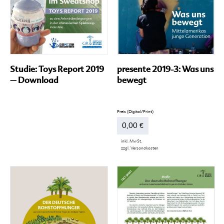
Produktseite
gewählt
werden
Studie: Toys Report 2019
presente 2019-3: Was uns
– Download
bewegt
0,00
€
inkl. MwSt.
zzgl.
Versandkosten
Dieses
Produkt
weist
mehrere
Varianten
auf.
Die
Optionen