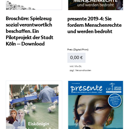
Broschüre: Spielzeug
presente 2019-4: Sie
sozial verantwortlich
fordern Menschenrechte
beschaffen. Ein
und werden bedroht
Pilotprojekt der Stadt
Köln – Download
0,00
€
inkl. MwSt.
zzgl.
Versandkosten
Dieses
Produkt
weist
mehrere
Varianten
auf.
Die
Optionen
können
auf
der