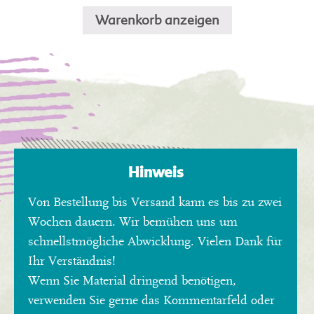
auf.
Die
Warenkorb anzeigen
Optionen
können
auf
der
Produktseite
gewählt
werden
Hinweis
Von Bestellung bis Versand kann es bis zu zwei
Wochen dauern. Wir bemühen uns um
schnellstmögliche Abwicklung. Vielen Dank für
Ihr Verständnis!
Wenn Sie Material dringend benötigen,
verwenden Sie gerne das Kommentarfeld oder