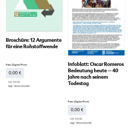
können
Optionen
auf
können
der
auf
Produktseite
der
gewählt
Produktseite
werden
gewählt
werden
Broschüre: 12 Argumente
für eine Rohstoffwende
Infoblatt: Oscar Romeros
Bedeutung heute – 40
0,00
€
Jahre nach seinem
inkl. MwSt.
Todestag
zzgl.
Versandkosten
Dieses
Produkt
weist
mehrere
0,00
€
Varianten
auf.
inkl. MwSt.
Die
zzgl.
Versandkosten
Optionen
Dieses