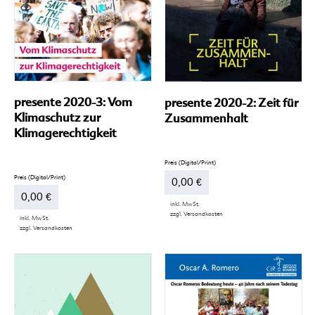
Produktseite
gewählt
werden
presente 2020-3: Vom
presente 2020-2: Zeit für
Klimaschutz zur
Zusammenhalt
Klimagerechtigkeit
0,00
€
0,00
€
inkl. MwSt.
zzgl.
Versandkosten
inkl. MwSt.
Dieses
zzgl.
Versandkosten
Produkt
Dieses
weist
Produkt
mehrere
weist
Varianten
mehrere
auf.
Varianten
Die
auf.
Optionen
Die