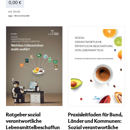
0,00
€
inkl. MwSt.
zzgl.
Versandkosten
Dieses
Produkt
weist
mehrere
Varianten
auf.
Die
Optionen
können
auf
der
Produktseite
gewählt
werden
Ratgeber sozial
Praxisleitfaden für Bund,
verantwortliche
Länder und Kommunen:
Lebensmittelbeschaffun
Sozial verantwortliche