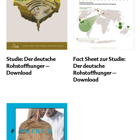
können
auf
der
Produktseite
gewählt
werden
Studie: Der deutsche
Fact Sheet zur Studie:
Rohstoffhunger –
Der deutsche
Download
Rohstoffhunger –
Download