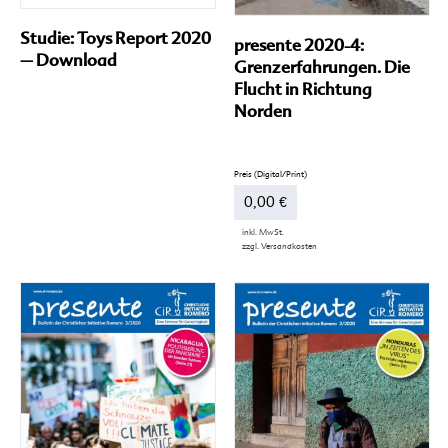
Studie: Toys Report 2020
presente 2020-4:
– Download
Grenzerfahrungen. Die
Flucht in Richtung
Norden
0,00
€
inkl. MwSt.
zzgl.
Versandkosten
Dieses
Produkt
weist
mehrere
Varianten
auf.
Die
Optionen
können
auf
der