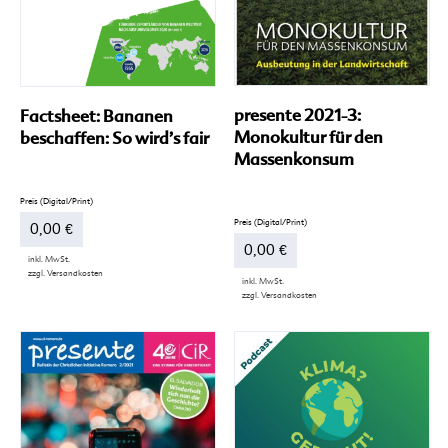
gewählt
werden
presente 2021-3:
Factsheet: Bananen
Monokultur für den
beschaffen: So wird’s fair
Massenkonsum
0,00
€
0,00
€
inkl. MwSt.
zzgl.
Versandkosten
inkl. MwSt.
Dieses
zzgl.
Versandkosten
Produkt
Dieses
weist
Produkt
mehrere
weist
Varianten
mehrere
auf.
Varianten
Die
auf.
Optionen
Die
können
Optionen