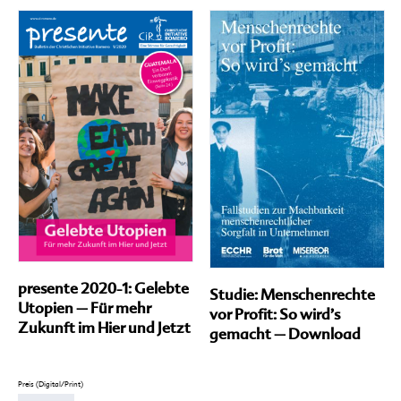
können
Produkt
auf
weist
der
mehrere
Produktseite
Varianten
gewählt
auf.
werden
Die
Optionen
können
auf
der
Produktseite
gewählt
werden
presente 2020-1: Gelebte
Studie: Menschenrechte
Utopien – Für mehr
vor Profit: So wird’s
Zukunft im Hier und Jetzt
gemacht – Download